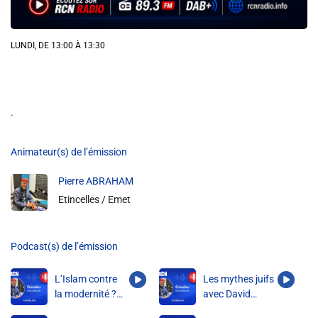
Info routes
LUNDI, DE 13:00 À 13:30
Alerte Méduses 06
Issa Nissa OGC Nice
.
RCN Soutiens
Animateur(s) de l’émission
Pierre ABRAHAM
MEDIAS
Etincelles / Emet
Photos
Vidéos / Clips
Podcast(s) de l’émission
L’Islam contre
Les mythes juifs
Ecrire à RCN
la modernité ?
avec David
Avec Ferghane
Haziza