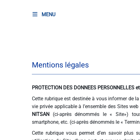
MENU
RADIO
Podcasts
Mentions légales
Programmes
Equipe
PROTECTION DES DONNEES PERSONNELLES et d
Faire un don
Cette rubrique est destinée à vous informer de la
vie privée applicable à l’ensemble des Sites web
Evènements
NITSAN
(ci-après dénommés le « Site») tous
smartphone, etc. (ci-après dénommés le « Termina
Météo Nice
Cette rubrique vous permet d’en savoir plus su