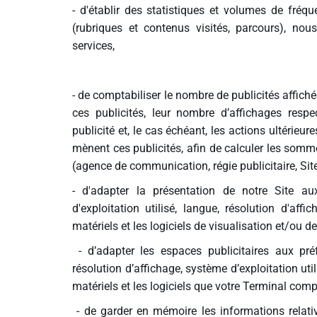
- d'établir des statistiques et volumes de fréq
(rubriques et contenus visités, parcours), nous
Liens utiles
services,
Shabbat Project
Métropole Nice Côte d'Azur
- de comptabiliser le nombre de publicités affiché
ces publicités, leur nombre d’affichages respe
Ville de Nice
publicité et, le cas échéant, les actions ultérieu
mènent ces publicités, afin de calculer les somm
Nice 24
(agence de communication, régie publicitaire, Site
CCAS NICE
- d'adapter la présentation de notre Site au
d'exploitation utilisé, langue, résolution d'affi
Département des Alpes Maritimes
matériels et les logiciels de visualisation et/ou 
Ma Région Sud
- d’adapter les espaces publicitaires aux préf
résolution d’affichage, système d’exploitation util
matériels et les logiciels que votre Terminal comp
- de garder en mémoire les informations relati