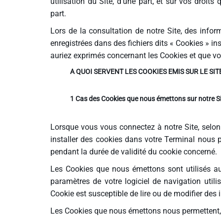
utilisation du Site, d’une part, et sur vos droi
part.
Info routes
Lors de la consultation de notre Site, des infor
enregistrées dans des fichiers dits « Cookies » in
Alerte Méduses 06
auriez exprimés concernant les Cookies et que v
A QUOI SERVENT LES COOKIES EMIS SUR LE SITE
Issa Nissa OGC Nice
1 Cas des Cookies que nous émettons sur notre S
RCN Soutiens
Lorsque vous vous connectez à notre Site, selo
installer des cookies dans votre Terminal nous 
MEDIAS
pendant la durée de validité du cookie concerné.
Photos
Les Cookies que nous émettons sont utilisés aux
paramètres de votre logiciel de navigation utilis
Vidéos / Clips
Cookie est susceptible de lire ou de modifier des
Les Cookies que nous émettons nous permettent,
Ecrire à RCN