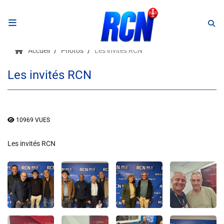
RADIO
Accueil
Photos
Les invités RCN
Podcasts
Les invités RCN
Programmes
Equipe
10969 VUES
Faire un don
Les invités RCN
Evènements
Météo Nice