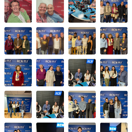
Info routes
Alerte Méduses 06
Issa Nissa OGC Nice
RCN Soutiens
MEDIAS
Photos
Vidéos / Clips
Ecrire à RCN