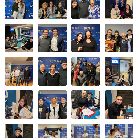
Liens utiles
Shabbat Project
Métropole Nice Côte d'Azur
Ville de Nice
Nice 24
CCAS NICE
Département des Alpes Maritimes
Ma Région Sud