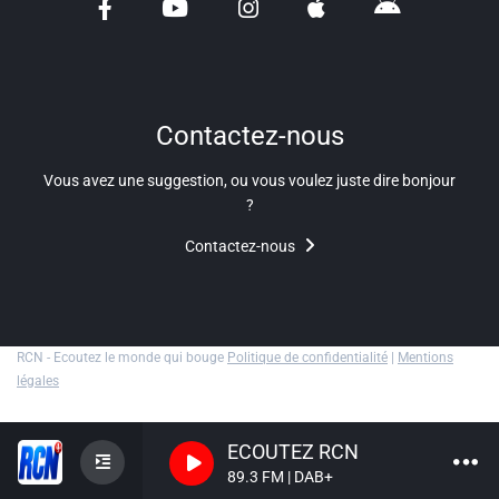
Liens utiles
Shabbat Project
Métropole Nice Côte d'Azur
Contactez-nous
Ville de Nice
Vous avez une suggestion, ou vous voulez juste dire bonjour
?
Nice 24
Contactez-nous
CCAS NICE
Département des Alpes Maritimes
Ma Région Sud
RCN - Ecoutez le monde qui bouge
Politique de confidentialité
|
Mentions
légales
ECOUTEZ RCN
89.3 FM | DAB+