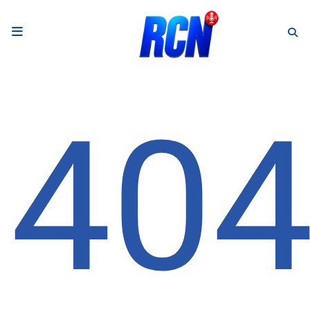
RADIO
Podcasts
40
Programmes
Equipe
Faire un don
Evènements
Météo Nice