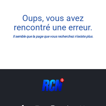
Info routes
Oups, vous avez
Alerte Méduses 06
rencontré une erreur.
Issa Nissa OGC Nice
Il semble que la page que vous recherchez n’existe plus.
RCN Soutiens
MEDIAS
Photos
Vidéos / Clips
Ecrire à RCN