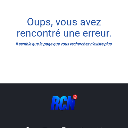
Info routes
Oups, vous avez
Alerte Méduses 06
rencontré une erreur.
Issa Nissa OGC Nice
Il semble que la page que vous recherchez n’existe plus.
RCN Soutiens
MEDIAS
Photos
Vidéos / Clips
Ecrire à RCN