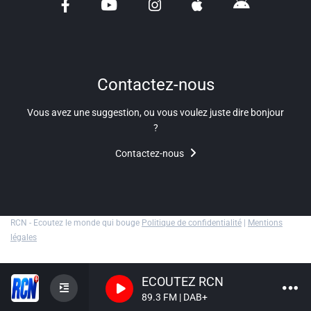
Liens utiles
Shabbat Project
Métropole Nice Côte d'Azur
Contactez-nous
Ville de Nice
Vous avez une suggestion, ou vous voulez juste dire bonjour
?
Nice 24
Contactez-nous
CCAS NICE
Département des Alpes Maritimes
Ma Région Sud
RCN - Ecoutez le monde qui bouge
Politique de confidentialité
|
Mentions
légales
ECOUTEZ RCN
89.3 FM | DAB+