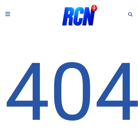
RADIO
Podcasts
40
Programmes
Equipe
Faire un don
Evènements
Météo Nice