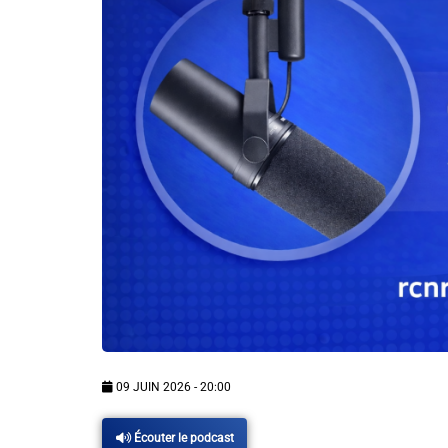
Info routes
Alerte Méduses 06
Issa Nissa OGC Nice
RCN Soutiens
MEDIAS
Photos
Vidéos / Clips
09 JUIN 2026 - 20:00
Ecrire à RCN
Écouter le podcast