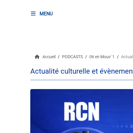
MENU
RADIO
Podcasts
Accueil
PODCASTS
06 en Mouv' 1
Actual
Programmes
Actualité culturelle et évènemen
Equipe
Faire un don
Evènements
Météo Nice