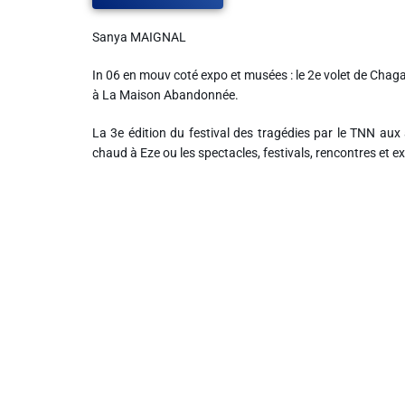
Sanya MAIGNAL
Liens utiles
In 06 en mouv coté expo et musées : le 2e volet de Chagal
Shabbat Project
à La Maison Abandonnée.
Métropole Nice Côte d'Azur
La 3e édition du festival des tragédies par le TNN aux 
chaud à Eze ou les spectacles, festivals, rencontres et ex
Ville de Nice
Nice 24
CCAS NICE
Département des Alpes Maritimes
Ma Région Sud