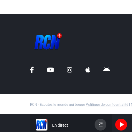
RCN - Ecoutez le monde qui bouge
Politique de confidentialité
|
En direct