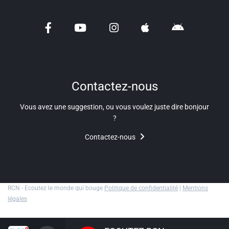
Liens utiles
Shabbat Project
Métropole Nice Côte d'Azur
Ville de Nice
Contactez-nous
Nice 24
Vous avez une suggestion, ou vous voulez juste dire bonjour
CCAS NICE
?
Contactez-nous
Département des Alpes Maritimes
Ma Région Sud
RCN - Ecoutez le monde qui bouge
Politique de confidentialité
|
Mentions
légales