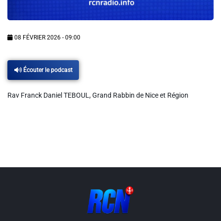
Info routes
Alerte Méduses 06
08 FÉVRIER 2026 - 09:00
Issa Nissa OGC Nice
Écouter le podcast
Rav Franck Daniel TEBOUL, Grand Rabbin de Nice et Région
RCN Soutiens
MEDIAS
Photos
Vidéos / Clips
Ecrire à RCN