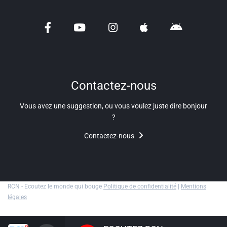
Liens utiles
Shabbat Project
Métropole Nice Côte d'Azur
Ville de Nice
Contactez-nous
Nice 24
Vous avez une suggestion, ou vous voulez juste dire bonjour
CCAS NICE
?
Contactez-nous
Département des Alpes Maritimes
Ma Région Sud
RCN - Ecoutez le monde qui bouge
Politique de confidentialité
|
Mentions
légales