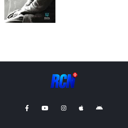
Liens utiles
Shabbat Project
Métropole Nice Côte d'Azur
Ville de Nice
Nice 24
CCAS NICE
Département des Alpes Maritimes
Ma Région Sud