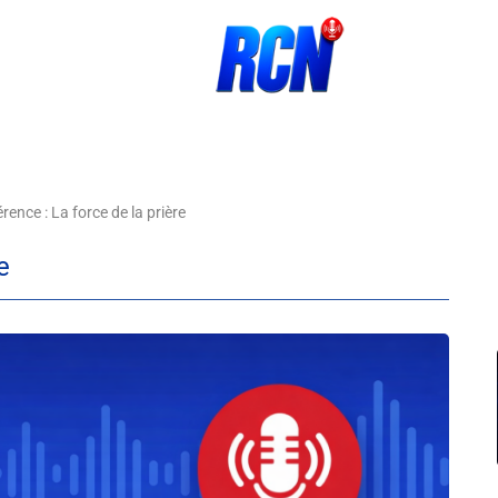
rence : La force de la prière
e