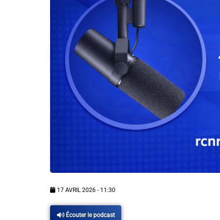
Info routes
Alerte Méduses 06
Issa Nissa OGC Nice
RCN Soutiens
MEDIAS
Photos
Vidéos / Clips
17 AVRIL 2026 - 11:30
Ecrire à RCN
Écouter le podcast