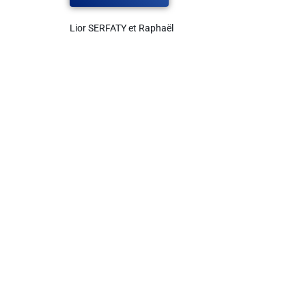
Lior SERFATY et Raphaël
Liens utiles
Shabbat Project
Métropole Nice Côte d'Azur
Ville de Nice
Nice 24
CCAS NICE
Département des Alpes Maritimes
Ma Région Sud