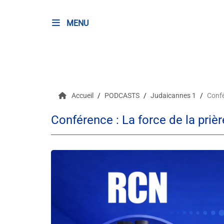
MENU
RADIO
Podcasts
Accueil
PODCASTS
Judaicannes 1
Confé
Programmes
Conférence : La force de la prièr
Equipe
Faire un don
Evènements
Météo Nice