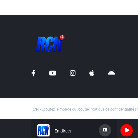
RCN - Ecoutez le monde qui bouge
Politique de confidentialité
|
En direct