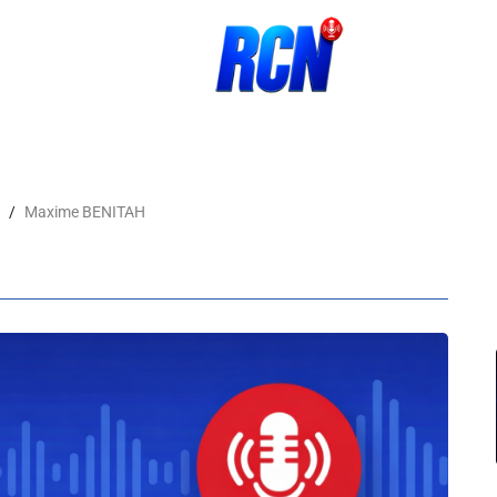
1
Maxime BENITAH