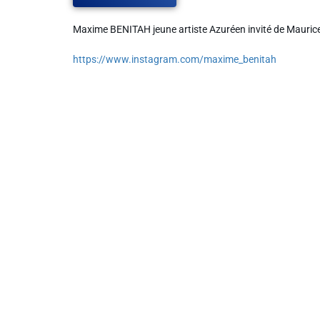
Maxime BENITAH jeune artiste Azuréen invité de Mauric
Liens utiles
https://www.instagram.com/maxime_benitah
Shabbat Project
Métropole Nice Côte d'Azur
Ville de Nice
Nice 24
CCAS NICE
Département des Alpes Maritimes
Ma Région Sud