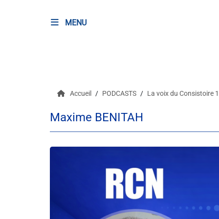
MENU
RADIO
Podcasts
Accueil
PODCASTS
La voix du Consistoire 
Programmes
Maxime BENITAH
Equipe
Faire un don
Evènements
Météo Nice