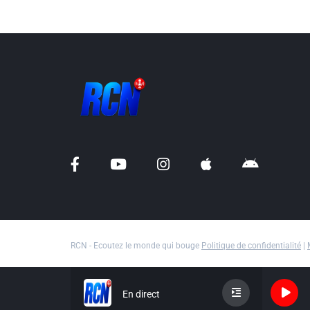
RCN - Ecoutez le monde qui bouge
Politique de confidentialité
|
En direct