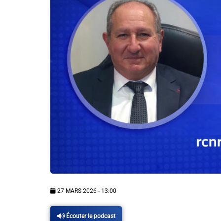
Info routes
Alerte Méduses 06
Issa Nissa OGC Nice
RCN Soutiens
MEDIAS
Photos
Vidéos / Clips
27 MARS 2026 - 13:00
Ecrire à RCN
Écouter le podcast