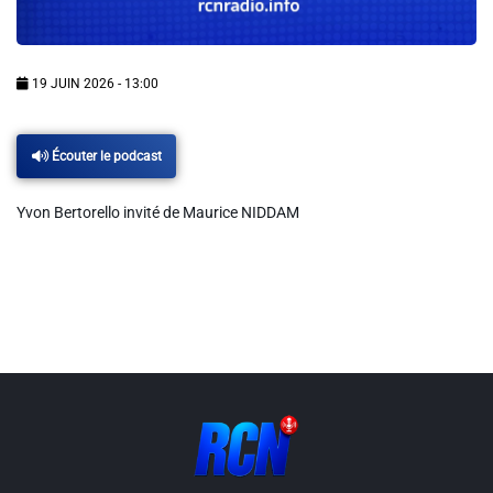
Info routes
Alerte Méduses 06
19 JUIN 2026 - 13:00
Issa Nissa OGC Nice
Écouter le podcast
Yvon Bertorello invité de Maurice NIDDAM
RCN Soutiens
MEDIAS
Photos
Vidéos / Clips
Ecrire à RCN