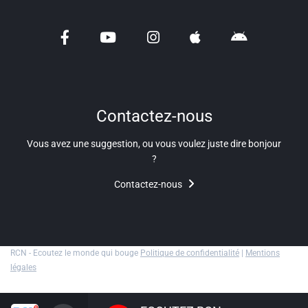
Liens utiles
Shabbat Project
Métropole Nice Côte d'Azur
Ville de Nice
Contactez-nous
Nice 24
Vous avez une suggestion, ou vous voulez juste dire bonjour
CCAS NICE
?
Contactez-nous
Département des Alpes Maritimes
Ma Région Sud
RCN - Ecoutez le monde qui bouge
Politique de confidentialité
|
Mentions
légales