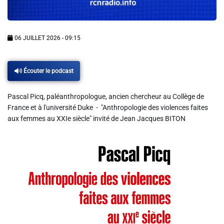
Info routes
Alerte Méduses 06
06 JUILLET 2026 - 09:15
Issa Nissa OGC Nice
Écouter le podcast
Pascal Picq, paléanthropologue, ancien chercheur au Collège de
RCN Soutiens
France et à l'université Duke - "Anthropologie des violences faites
aux femmes au XXIe siècle" invité de Jean Jacques BITON
MEDIAS
Photos
Vidéos / Clips
Ecrire à RCN