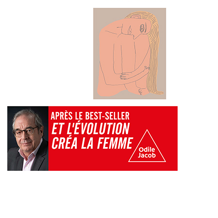
Liens utiles
Shabbat Project
Métropole Nice Côte d'Azur
Ville de Nice
Nice 24
CCAS NICE
Département des Alpes Maritimes
Ma Région Sud