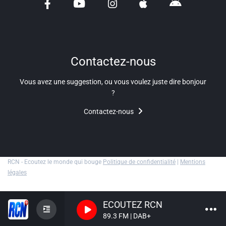
Liens utiles
Shabbat Project
Métropole Nice Côte d'Azur
Contactez-nous
Ville de Nice
Vous avez une suggestion, ou vous voulez juste dire bonjour
?
Nice 24
Contactez-nous
CCAS NICE
Département des Alpes Maritimes
Ma Région Sud
RCN - Ecoutez le monde qui bouge
Politique de confidentialité
|
Mentions
légales
ECOUTEZ RCN
89.3 FM | DAB+