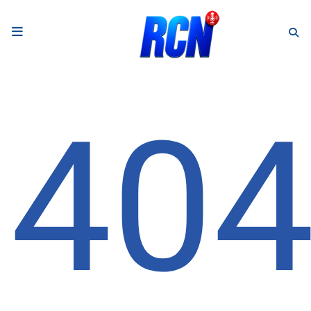
RADIO
Podcasts
40
Programmes
Equipe
Faire un don
Evènements
Météo Nice