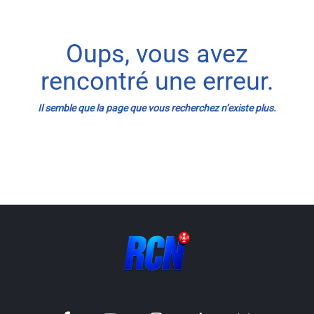
Info routes
Oups, vous avez
Alerte Méduses 06
rencontré une erreur.
Issa Nissa OGC Nice
Il semble que la page que vous recherchez n’existe plus.
RCN Soutiens
MEDIAS
Photos
Vidéos / Clips
Ecrire à RCN