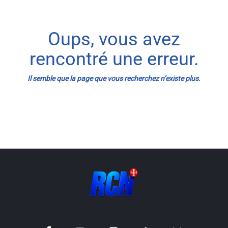
Info routes
Oups, vous avez
Alerte Méduses 06
rencontré une erreur.
Issa Nissa OGC Nice
Il semble que la page que vous recherchez n’existe plus.
RCN Soutiens
MEDIAS
Photos
Vidéos / Clips
Ecrire à RCN