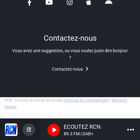
Liens utiles
Shabbat Project
Métropole Nice Côte d'Azur
Contactez-nous
Ville de Nice
Vous avez une suggestion, ou vous voulez juste dire bonjour
?
Nice 24
Contactez-nous
CCAS NICE
Département des Alpes Maritimes
Ma Région Sud
RCN - Ecoutez le monde qui bouge
Politique de confidentialité
|
Mentions
légales
ECOUTEZ RCN
89.3 FM | DAB+