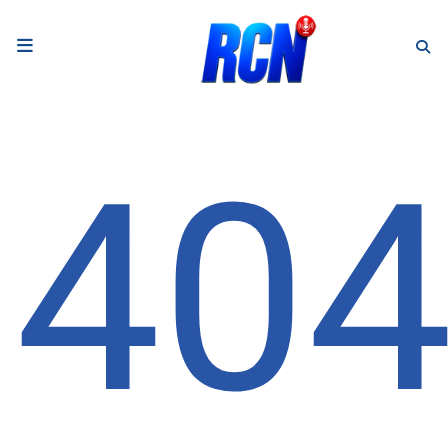
RADIO
Podcasts
40
Programmes
Equipe
Faire un don
Evènements
Météo Nice