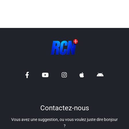
Info routes
Alerte Méduses 06
Issa Nissa OGC Nice
RCN Soutiens
MEDIAS
Photos
Vidéos / Clips
Contactez-nous
Ecrire à RCN
Vous avez une suggestion, ou vous voulez juste dire bonjour
?