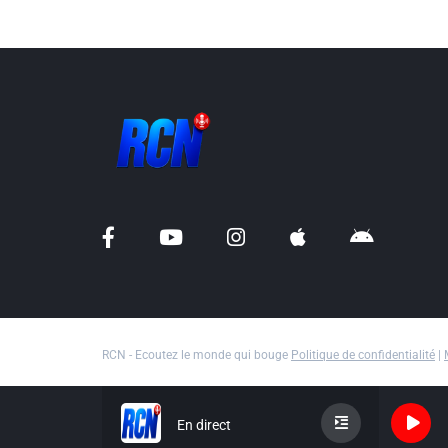
RCN - Ecoutez le monde qui bouge
Politique de confidentialité
|
En direct