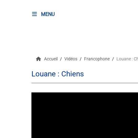
MENU
RADIO
Podcasts
Accueil
Vidéos
Francophone
Louane : C
Programmes
Louane : Chiens
Equipe
Faire un don
Evènements
Météo Nice