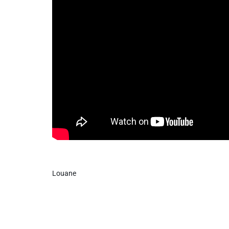
Info routes
Alerte Méduses 06
Issa Nissa OGC Nice
RCN Soutiens
MEDIAS
Photos
Louane
Vidéos / Clips
Ecrire à RCN