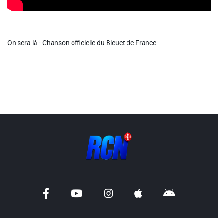
Info routes
Alerte Méduses 06
On sera là - Chanson officielle du Bleuet de France
Issa Nissa OGC Nice
RCN Soutiens
MEDIAS
Photos
Vidéos / Clips
Ecrire à RCN