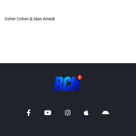
Info routes
Osher Cohen & Idan Amedi
Alerte Méduses 06
Issa Nissa OGC Nice
RCN Soutiens
MEDIAS
Photos
Vidéos / Clips
Ecrire à RCN