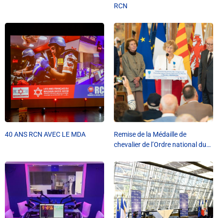
Info routes
RCN
Alerte Méduses 06
Issa Nissa OGC Nice
RCN Soutiens
MEDIAS
40 ANS RCN AVEC LE MDA
Remise de la Médaille de
Photos
chevalier de l’Ordre national du
Mérite à Michèle Merowka.
Vidéos / Clips
Ecrire à RCN