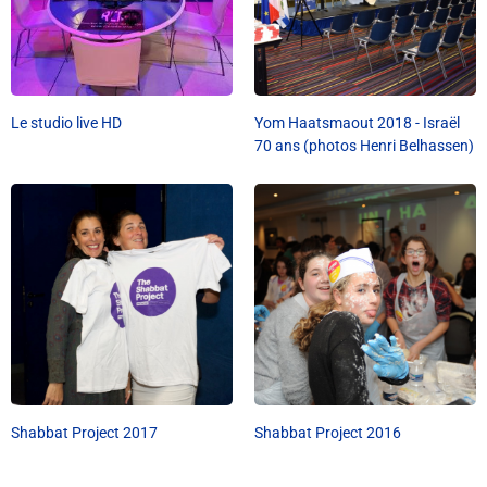
Liens utiles
Shabbat Project
Métropole Nice Côte d'Azur
Le studio live HD
Yom Haatsmaout 2018 - Israël
70 ans (photos Henri Belhassen)
Ville de Nice
Nice 24
CCAS NICE
Département des Alpes Maritimes
Ma Région Sud
Shabbat Project 2017
Shabbat Project 2016