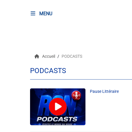
MENU
RADIO
Podcasts
Accueil
PODCASTS
Programmes
PODCASTS
Equipe
Faire un don
Pause Littéraire
Evènements
Météo Nice