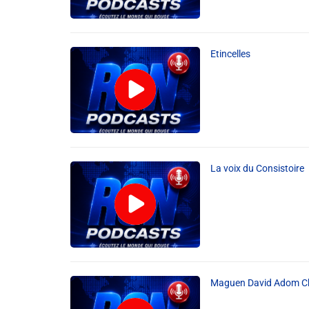
Liens utiles
Etincelles
Shabbat Project
Métropole Nice Côte d'Azur
Ville de Nice
Nice 24
La voix du Consistoire
CCAS NICE
Département des Alpes Maritimes
Ma Région Sud
Maguen David Adom C