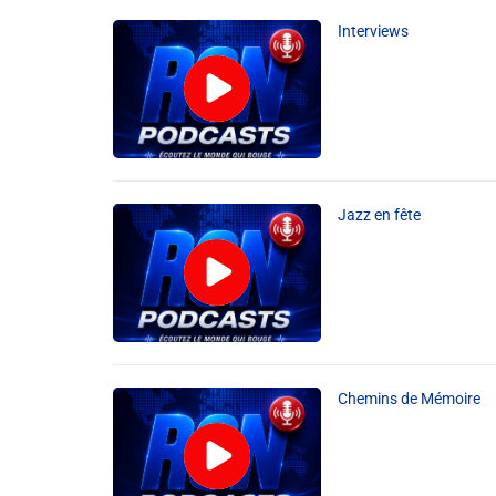
Interviews
Info routes
Alerte Méduses 06
Issa Nissa OGC Nice
Jazz en fête
RCN Soutiens
MEDIAS
Photos
Chemins de Mémoire
Vidéos / Clips
Ecrire à RCN