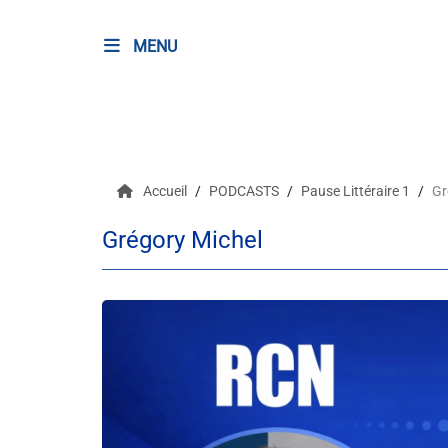
MENU
RADIO
Podcasts
Accueil
PODCASTS
Pause Littéraire 1
Gr
Programmes
Grégory Michel
Equipe
Faire un don
Evènements
Météo Nice