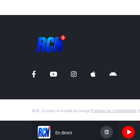
RCN - Ecoutez le monde qui bouge
Politique de confidentialité
|
En direct