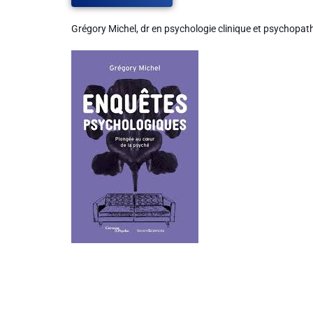
Grégory Michel, dr en psychologie clinique et psychopa
Liens utiles
Shabbat Project
Métropole Nice Côte d'Azur
Ville de Nice
Nice 24
CCAS NICE
Département des Alpes Maritimes
Ma Région Sud