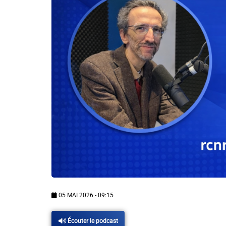
Info routes
Alerte Méduses 06
Issa Nissa OGC Nice
RCN Soutiens
MEDIAS
Photos
Vidéos / Clips
05 MAI 2026 - 09:15
Ecrire à RCN
Écouter le podcast