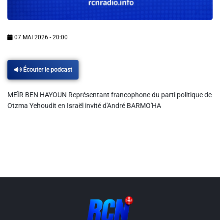
Info routes
Alerte Méduses 06
07 MAI 2026 - 20:00
Issa Nissa OGC Nice
Écouter le podcast
MEÏR BEN HAYOUN Représentant francophone du parti politique de
RCN Soutiens
Otzma Yehoudit en Israël invité d'André BARMO'HA
MEDIAS
Photos
Vidéos / Clips
Ecrire à RCN