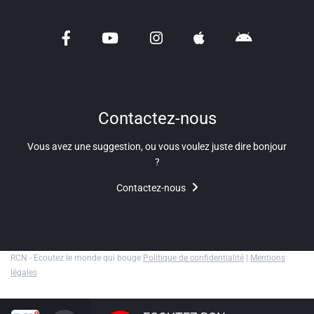
Liens utiles
Shabbat Project
Métropole Nice Côte d'Azur
Ville de Nice
Contactez-nous
Nice 24
Vous avez une suggestion, ou vous voulez juste dire bonjour
CCAS NICE
?
Contactez-nous
Département des Alpes Maritimes
Ma Région Sud
RCN - Ecoutez le monde qui bouge
Politique de confidentialité
|
Mentions
légales