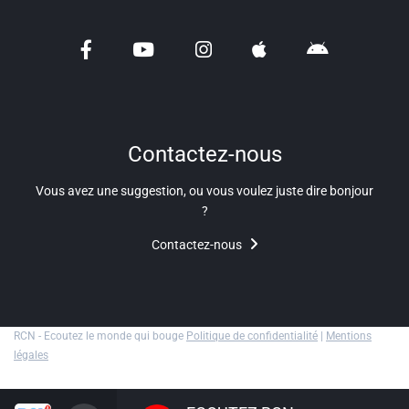
Liens utiles
Shabbat Project
Métropole Nice Côte d'Azur
Ville de Nice
Contactez-nous
Nice 24
Vous avez une suggestion, ou vous voulez juste dire bonjour
CCAS NICE
?
Contactez-nous
Département des Alpes Maritimes
Ma Région Sud
RCN - Ecoutez le monde qui bouge
Politique de confidentialité
|
Mentions
légales