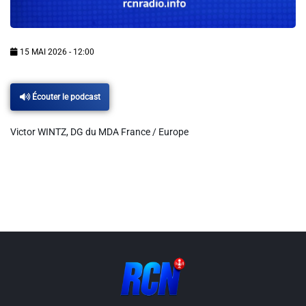
Info routes
Alerte Méduses 06
15 MAI 2026 - 12:00
Issa Nissa OGC Nice
Écouter le podcast
Victor WINTZ, DG du MDA France / Europe
RCN Soutiens
MEDIAS
Photos
Vidéos / Clips
Ecrire à RCN