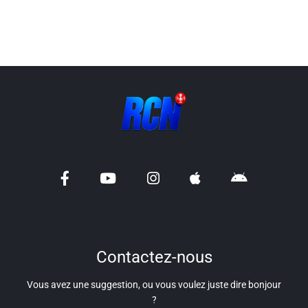
Info routes
Alerte Méduses 06
Issa Nissa OGC Nice
RCN Soutiens
MEDIAS
Photos
Vidéos / Clips
Contactez-nous
Ecrire à RCN
Vous avez une suggestion, ou vous voulez juste dire bonjour
?