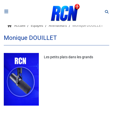
RADIO
Accueil
Equipes
Animateurs
Monique DOUILLET
Podcasts
Monique DOUILLET
Programmes
Equipe
Les petits plats dans les grands
Faire un don
Evènements
Météo Nice