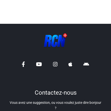
Info routes
Alerte Méduses 06
Issa Nissa OGC Nice
RCN Soutiens
MEDIAS
Photos
Vidéos / Clips
Contactez-nous
Ecrire à RCN
Vous avez une suggestion, ou vous voulez juste dire bonjour
?