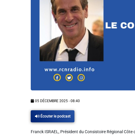
Info routes
Alerte Méduses 06
Issa Nissa OGC Nice
RCN Soutiens
MEDIAS
Photos
05 DÉCEMBRE 2025 - 08:40
Vidéos / Clips
Écouter le podcast
Ecrire à RCN
Franck ISRAEL, Président du Consistoire Régional Côte d