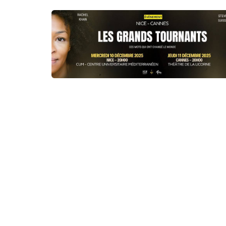
Liens utiles
Shabbat Project
Métropole Nice Côte d'Azur
Ville de Nice
Nice 24
CCAS NICE
Département des Alpes Maritimes
Ma Région Sud