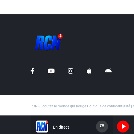
RCN - Ecoutez le monde qui bouge
Politique de confidentialité
|
En direct