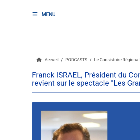
MENU
RADIO
Podcasts
Accueil
PODCASTS
Le Consistoire Régional
Programmes
Franck ISRAEL, Président du Con
Equipe
revient sur le spectacle "Les Gr
Faire un don
Evènements
Météo Nice