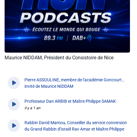
Info routes
Alerte Méduses 06
Issa Nissa OGC Nice
Maurice NIDDAM, Président du Consistoire de Nice
RCN Soutiens
MEDIAS
Pierre ASSOULINE, membre de l'académie Goncourt ,
invité de Maurice NIDDAM
Photos
il y a 1 an
Professeur Dan ARBIB et Maître Philippe SAMAK
Vidéos / Clips
il y a 1 an
Rabbin David Mamou, Conseiller du service conversion
Ecrire à RCN
du Grand Rabbin d'Israël Rav Amar et Maître Philippe
SAMAK, Membre du Collectif 7 octobre Côte d'Azur