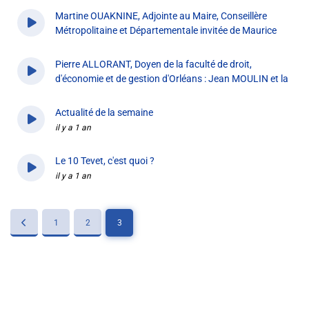
il y a 1 an
Liens utiles
Martine OUAKNINE, Adjointe au Maire, Conseillère
Métropolitaine et Départementale invitée de Maurice
Shabbat Project
NIDDAM
il y a 1 an
Pierre ALLORANT, Doyen de la faculté de droit,
Métropole Nice Côte d'Azur
d'économie et de gestion d'Orléans : Jean MOULIN et la
République
Ville de Nice
il y a 1 an
Actualité de la semaine
Nice 24
il y a 1 an
CCAS NICE
Le 10 Tevet, c'est quoi ?
il y a 1 an
Département des Alpes Maritimes
Ma Région Sud
1
2
3