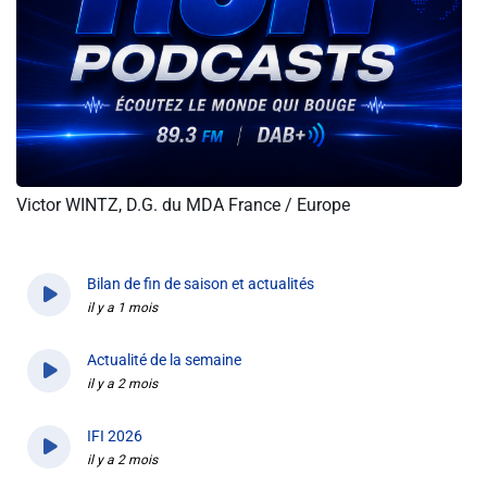
Info routes
Alerte Méduses 06
Issa Nissa OGC Nice
Victor WINTZ, D.G. du MDA France / Europe
RCN Soutiens
MEDIAS
Bilan de fin de saison et actualités
il y a 1 mois
Photos
Actualité de la semaine
Vidéos / Clips
il y a 2 mois
IFI 2026
Ecrire à RCN
il y a 2 mois