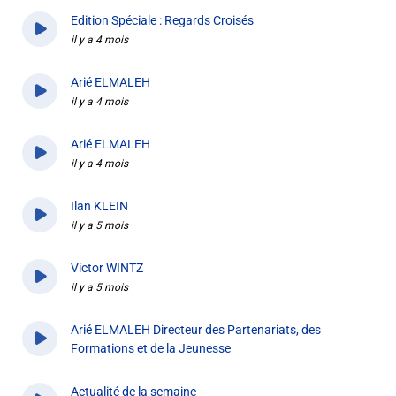
Liens utiles
Edition Spéciale : Regards Croisés
il y a 4 mois
Shabbat Project
Arié ELMALEH
Métropole Nice Côte d'Azur
il y a 4 mois
Ville de Nice
Arié ELMALEH
Nice 24
il y a 4 mois
CCAS NICE
Ilan KLEIN
il y a 5 mois
Département des Alpes Maritimes
Victor WINTZ
Ma Région Sud
il y a 5 mois
Arié ELMALEH Directeur des Partenariats, des
Formations et de la Jeunesse
il y a 5 mois
Actualité de la semaine