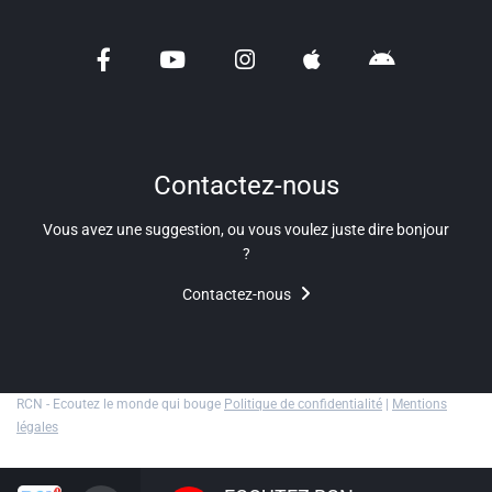
Liens utiles
Shabbat Project
Métropole Nice Côte d'Azur
Ville de Nice
Contactez-nous
Nice 24
Vous avez une suggestion, ou vous voulez juste dire bonjour
CCAS NICE
?
Contactez-nous
Département des Alpes Maritimes
Ma Région Sud
RCN - Ecoutez le monde qui bouge
Politique de confidentialité
|
Mentions
légales