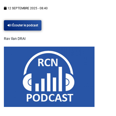
Info routes
12 SEPTEMBRE 2025 - 08:40
Alerte Méduses 06
Écouter le podcast
Issa Nissa OGC Nice
Rav Ilan DRAI
RCN Soutiens
MEDIAS
Photos
Vidéos / Clips
Ecrire à RCN