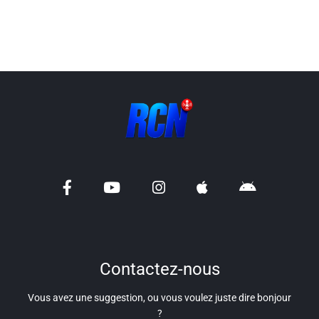
Liens utiles
Shabbat Project
Métropole Nice Côte d'Azur
Ville de Nice
Nice 24
CCAS NICE
Département des Alpes Maritimes
Ma Région Sud
Contactez-nous
Vous avez une suggestion, ou vous voulez juste dire bonjour
?