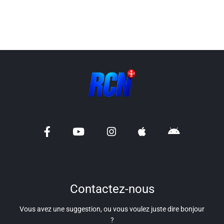
Liens utiles
Shabbat Project
Métropole Nice Côte d'Azur
Ville de Nice
Nice 24
CCAS NICE
Département des Alpes Maritimes
Ma Région Sud
Contactez-nous
Vous avez une suggestion, ou vous voulez juste dire bonjour
?