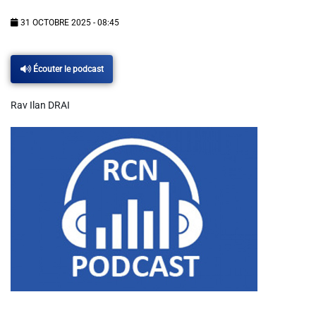
Info routes
31 OCTOBRE 2025 - 08:45
Alerte Méduses 06
Écouter le podcast
Issa Nissa OGC Nice
Rav Ilan DRAI
RCN Soutiens
MEDIAS
Photos
Vidéos / Clips
Ecrire à RCN