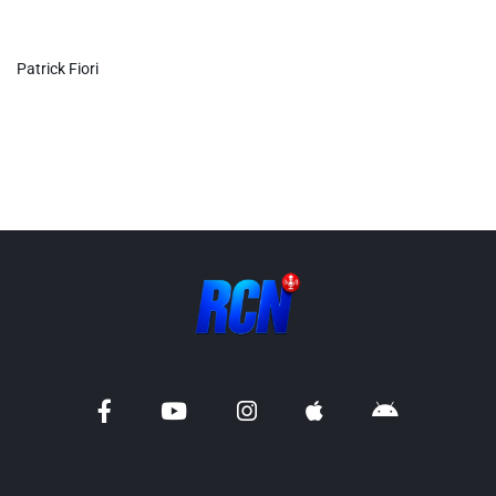
Info routes
Patrick Fiori
Alerte Méduses 06
Issa Nissa OGC Nice
RCN Soutiens
MEDIAS
Photos
Vidéos / Clips
Ecrire à RCN