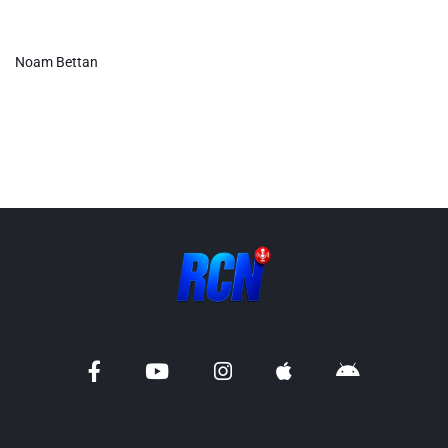
Info routes
Noam Bettan
Alerte Méduses 06
Issa Nissa OGC Nice
RCN Soutiens
MEDIAS
Photos
Vidéos / Clips
Ecrire à RCN